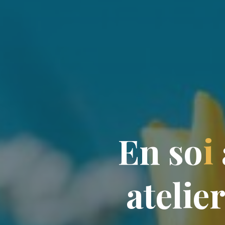
E
n
E
s
o
i
a
t
e
l
i
e