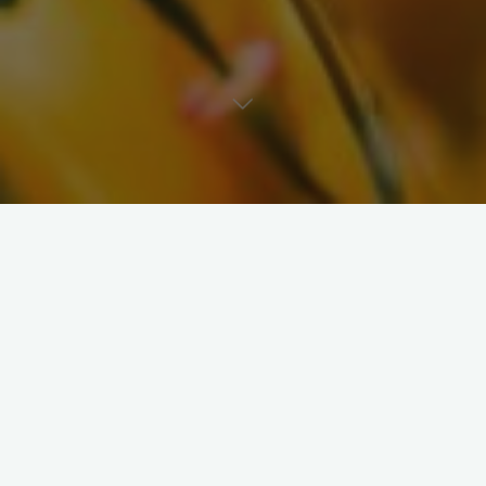
Propriétaire : Cindy PAVY
Coordonnées commerciales :
135 Avenue JF Kennedy, 62 000 Arras
Contact : cindypavypro@gmail.com – 06 47 23 03 78
SIRET 897 584 082 00019
Code APE : 9609Z
Hébergeur du site : OVH SAS , filiale de la société OVH Groupe
SAS, société immatriculée au RCS de Lille sous le numéro 537