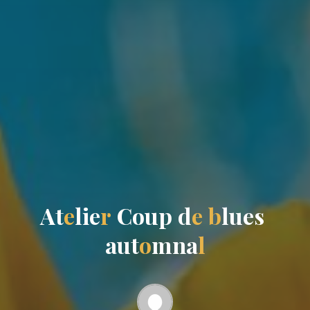
A
t
e
l
i
e
r
C
o
u
p
d
e
b
l
u
e
s
a
u
t
o
m
n
a
l