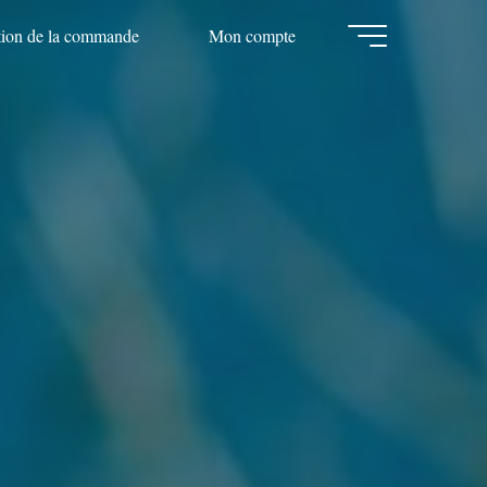
tion de la commande
Mon compte