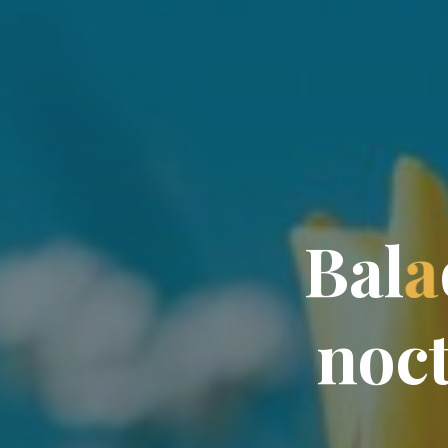
B
a
l
a
n
o
c