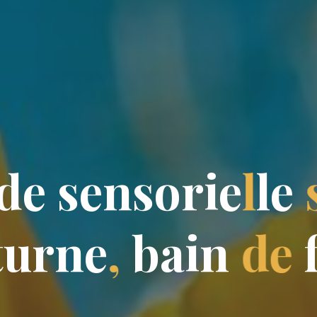
d
e
s
e
n
s
o
r
i
e
l
l
e
t
u
r
n
e
,
b
a
i
n
d
e