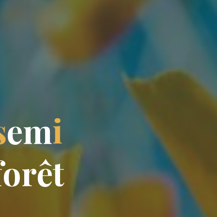
s
e
m
i
f
o
r
ê
t