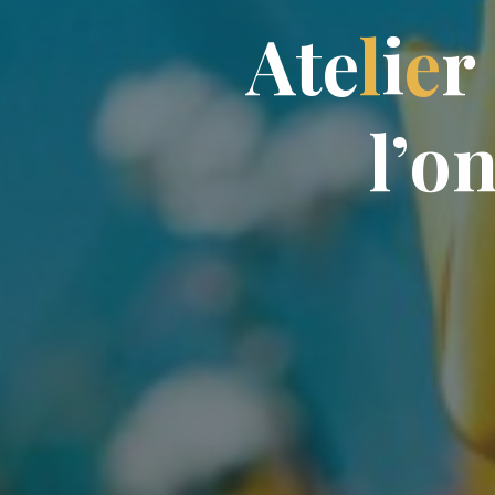
A
t
e
l
i
e
r
l
’
o