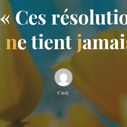
«
C
e
s
r
é
s
o
l
u
t
i
n
n
e
t
i
e
n
t
j
a
m
a
i
Cindy