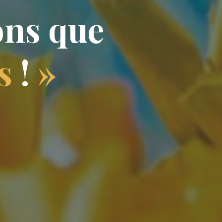
o
n
s
q
u
e
s
!
»