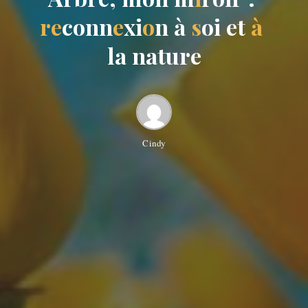
r
e
c
o
n
n
e
x
i
o
n
à
s
o
i
e
t
à
l
a
n
a
t
u
r
e
Cindy