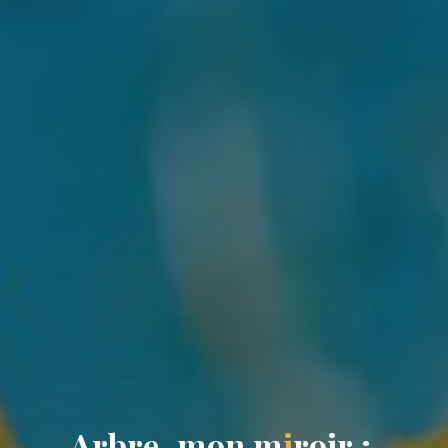
A
r
b
r
e
,
m
o
n
m
i
r
o
i
r
: