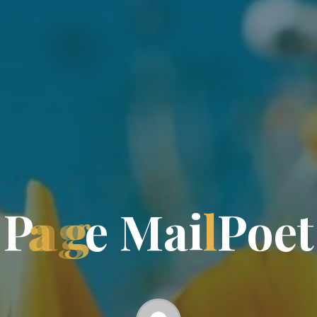
P
a
g
e
M
a
i
l
P
o
e
t